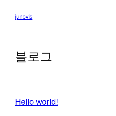
콘
텐
junovis
츠
로
바
로
가
블로그
기
Hello world!